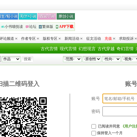
小书喵悦读
论坛
繁体版
APP下载
评论频道
作者专区
版权专区
新闻活动
征文活动
充值
求助投诉
古代言情
现代言情
幻想现言
古代穿越
奇幻言情
扫描二维码登入
账
账号
密码
已阅读并同意
《用户注
保持登入一个月