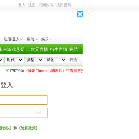
登入
注册
找回账号
找回密码
注册/登入
帮助
娱乐
未来游戏悬疑
二次元言情
衍生言情
完结
60179795
向
《被豪门mommy圈养后》空青宿雪
投了
1个深水鱼雷
涟漪
向
《在伟大
号登入
册协议》
和
《隐私政策》