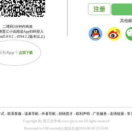
注册
其他
没有
App
？
点我下载
方式
-
联系客服
-
读者导航
-
作者导航
-
招纳贤才
-
权利声明
-
广告服务
-
友情链接
-
常
Copyright By 晋江文学城 www.jjwxc.net All rights reserved
Processed in 0.00 second(s) 最后生成2026-08-08 23:53:08